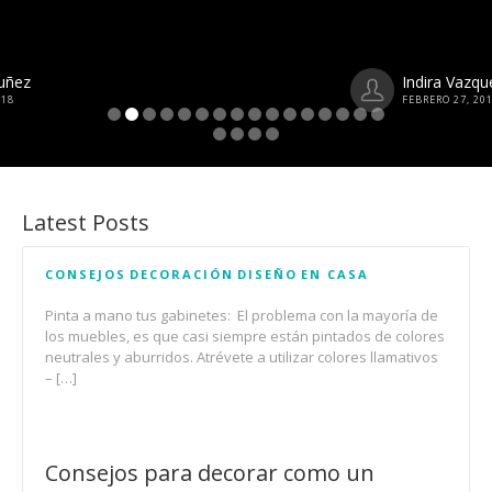
Indira Vazquez
FEBRERO 27, 2018
Latest Posts
CONSEJOS
DECORACIÓN
DISEÑO
EN CASA
Pinta a mano tus gabinetes: El problema con la mayoría de
los muebles, es que casi siempre están pintados de colores
neutrales y aburridos. Atrévete a utilizar colores llamativos
– […]
Consejos para decorar como un