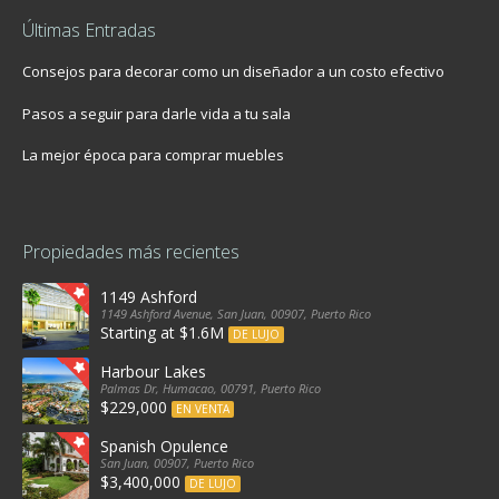
Últimas Entradas
Consejos para decorar como un diseñador a un costo efectivo
Pasos a seguir para darle vida a tu sala
La mejor época para comprar muebles
Propiedades más recientes
1149 Ashford
1149 Ashford Avenue, San Juan, 00907, Puerto Rico
Starting at $1.6M
DE LUJO
Harbour Lakes
Palmas Dr, Humacao, 00791, Puerto Rico
$229,000
EN VENTA
Spanish Opulence
San Juan, 00907, Puerto Rico
$3,400,000
DE LUJO