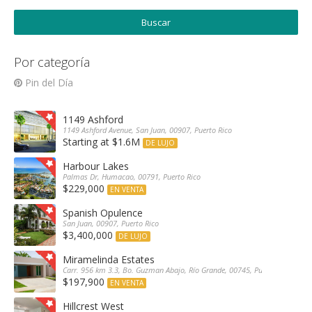
Por categoría
Pin del Día
1149 Ashford
1149 Ashford Avenue, San Juan, 00907, Puerto Rico
Starting at $1.6M
DE LUJO
Harbour Lakes
Palmas Dr, Humacao, 00791, Puerto Rico
$229,000
EN VENTA
Spanish Opulence
San Juan, 00907, Puerto Rico
$3,400,000
DE LUJO
Miramelinda Estates
Carr. 956 km 3.3, Bo. Guzman Abajo, Río Grande, 00745, Puerto Rico
$197,900
EN VENTA
Hillcrest West