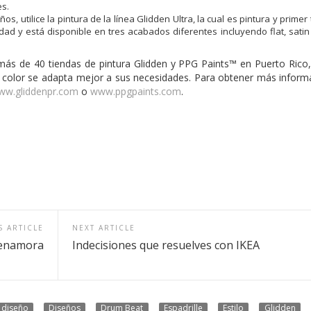
es.
, utilice la pintura de la línea Glidden Ultra, la cual es pintura y primer
dad y está disponible en tres acabados diferentes incluyendo flat, satin
 más de 40 tiendas de pintura Glidden y PPG Paints™ en Puerto Rico
 color se adapta mejor a sus necesidades. Para obtener más inform
ww.gliddenpr.com
o
www.ppgpaints.com
.
S ARTICLE
NEXT ARTICLE
 enamora
Indecisiones que resuelves con IKEA
diseño
Diseños
Drum Beat
Espadrille
Estilo
Glidden