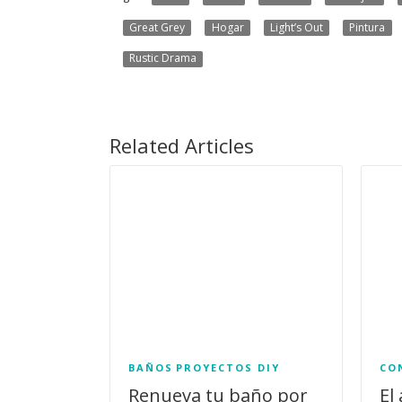
Great Grey
Hogar
Light’s Out
Pintura
Rustic Drama
Related Articles
BAÑOS
PROYECTOS DIY
CO
Renueva tu baño por
El