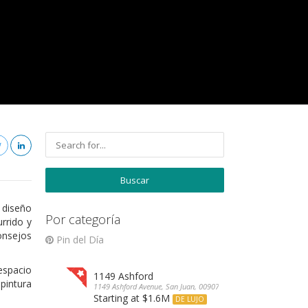
 diseño
Por categoría
rrido y
onsejos
Pin del Día
 espacio
1149 Ashford
pintura
1149 Ashford Avenue, San Juan, 00907, Puerto Rico
Starting at $1.6M
DE LUJO