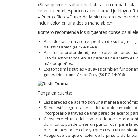
«Si se quiere resaltar una habitación en particula
se entra en el espacio a acentuar.» dijo Nayda 
– Puerto Rico. «El uso de la pintura en una pared
incluir color en una dosis manejable.»
Romero recomienda los siguientes consejos al ele
Para destacar un área específica de su hogar, elij
o Rustic Drama (60YY 48/748).
Para crear profundidad, use colores de tonos más 
uso de estos tonos en las paredes de acento es ide
más pequeños.
Los tonos más sutiles y suaves también funcionan
grises fríos como Great Grey (50 BG 14/036).
Tenga en cuenta:
Las paredes de acento son una manera económica 
Si no está seguro acerca del uso de un color 
incorporarlo a través de una pared de acento para 
Considere el uso del espacio donde se encuentr
dormitorio, puede crear un punto focal para la 
para un acento de color ya que crean un ambiente 
Asegúrese de que el color de la pintura de la pa