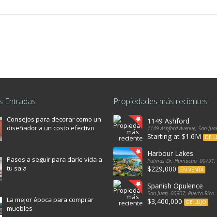
s Entradas
Propiedades más recientes
Consejos para decorar como un
1149 Ashford
diseñador a un costo efectivo
1149 Ashford Avenue, San Juan
Starting at $1.6M
DE L
Harbour Lakes
Pasos a seguir para darle vida a
Palmas Dr, Humacao, 00791, 
tu sala
$229,000
EN VENTA
Spanish Opulence
San Juan, 00907, Puerto Rico
La mejor época para comprar
$3,400,000
DE LUJO
muebles