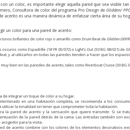
r con un color, es importante elegir aquella pared que sea visible ta
Romero, Consultora de color del programa Pro Design de
Glidden/ PPG
 de acento es una manera dinámica de enfatizar cierta área de su hog
gir un color para una pared de acento:
a tonos brillantes de color rojo o amarillo como Drum Beat de
Glidden
(00YR
oscuros como Espadrille (18 YR 05/072) o Light’s Out (50 BG 08/021) de
Gl
al, y al utilizarlos en todas las paredes tienden a hacer que los espacio
 muy bien en las paredes de acento, tales como Riverboat Cruise (30 BG 3
de integrar un toque de color a su hogar.
determinado en una habitación completa, se recomienda a los consumi
utilizar la tonalidad sin tener que comprometer toda la habitación.
a la pared de acento y la sensación que quiere transmitir. Si se tra
acentuación de la pared detrás de la cama. Las entradas también son ex
acogedor para la visita.
red de acento combine con los colores de los elementos decorativos exi