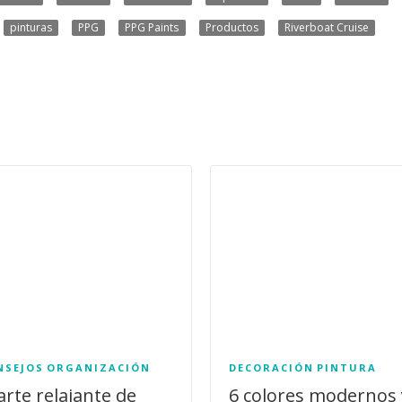
pinturas
PPG
PPG Paints
Productos
Riverboat Cruise
NSEJOS
ORGANIZACIÓN
DECORACIÓN
PINTURA
 arte relajante de
6 colores modernos 