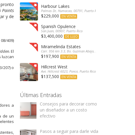
n pronto
Harbour Lakes
 Paints
Palmas Dr, Humacao, 00791, Puerto Rico
$229,000
ar y de
EN VENTA
Spanish Opulence
San Juan, 00907, Puerto Rico
$3,400,000
DE LUJO
 08/409)
Miramelinda Estates
idden
. El
Carr. 956 km 3.3, Bo. Guzman Abajo, Río Grande, 00745, Puerto 
$197,900
s luzcan
EN VENTA
Hillcrest West
3/207) o
Ave. Hillcrest 6023, Ponce, Puerto Rico
$137,500
EN VENTA
Últimas Entradas
Consejos para decorar como
dores a
un diseñador a un costo
efectivo
ta de un
celentes
Pasos a seguir para darle vida
stentes,