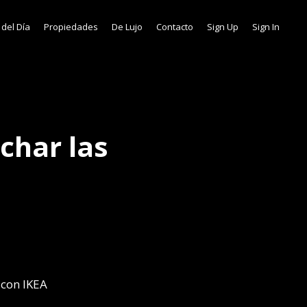
 del Día
Propiedades
De Lujo
Contacto
Sign Up
Sign In
char las
 con IKEA