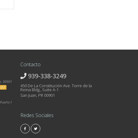
Contacto
939-338-3249
, 00907, Puerto Rico
450 De La Constitución Ave. Torre de la
UJO
Reina Bldg., Suite A-1
San Juan, PR 00901
Puerto Rico
Redes Sociales