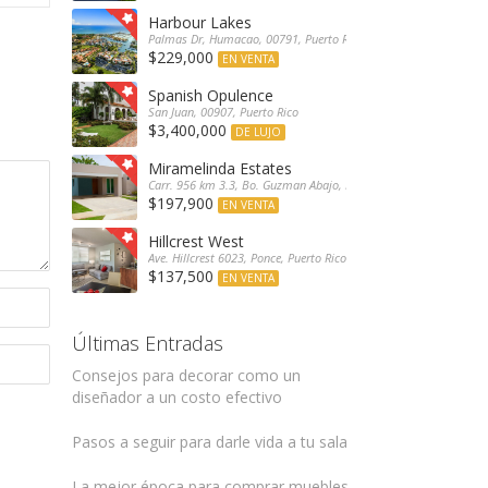
Harbour Lakes
Palmas Dr, Humacao, 00791, Puerto Rico
$229,000
EN VENTA
Spanish Opulence
San Juan, 00907, Puerto Rico
$3,400,000
DE LUJO
Miramelinda Estates
Carr. 956 km 3.3, Bo. Guzman Abajo, Río Grande, 00745, Puerto 
$197,900
EN VENTA
Hillcrest West
Ave. Hillcrest 6023, Ponce, Puerto Rico
$137,500
EN VENTA
Últimas Entradas
Consejos para decorar como un
diseñador a un costo efectivo
Pasos a seguir para darle vida a tu sala
La mejor época para comprar muebles