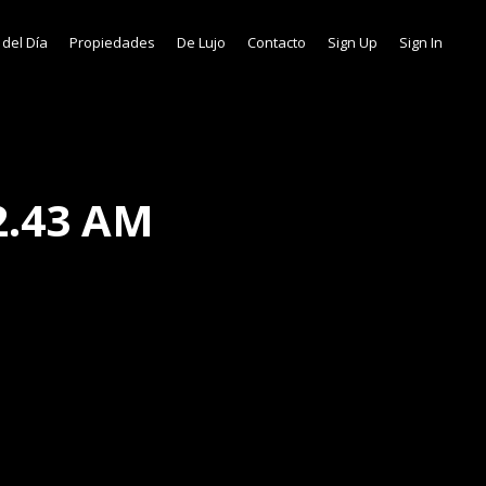
 del Día
Propiedades
De Lujo
Contacto
Sign Up
Sign In
2.43 AM