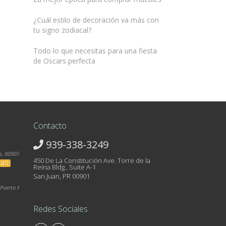
¿Cuál estilo de decoración va más con
tu signo zodiacal?
Todo lo que necesitas para una fiesta
de Oscars perfecta
Contacto
939-338-3249
, 00907, Puerto Rico
450 De La Constitución Ave. Torre de la
UJO
Reina Bldg., Suite A-1
San Juan, PR 00901
Puerto Rico
Redes Sociales