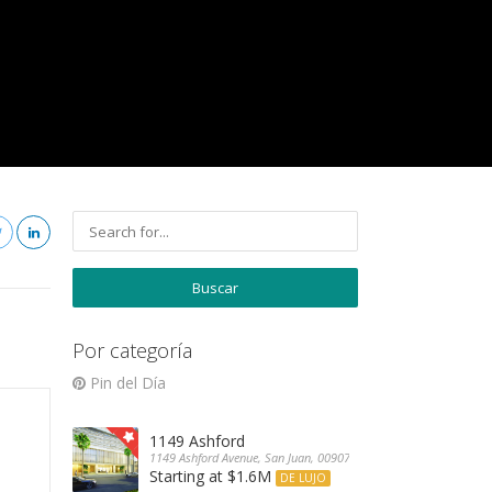
Por categoría
Pin del Día
1149 Ashford
1149 Ashford Avenue, San Juan, 00907, Puerto Rico
Starting at $1.6M
DE LUJO