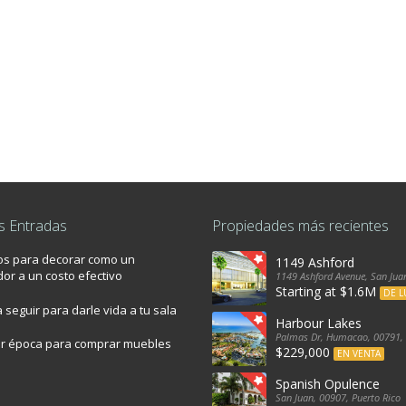
s Entradas
Propiedades más recientes
os para decorar como un
1149 Ashford
or a un costo efectivo
1149 Ashford Avenue, San Juan
Starting at $1.6M
DE L
 seguir para darle vida a tu sala
Harbour Lakes
Palmas Dr, Humacao, 00791, 
or época para comprar muebles
$229,000
EN VENTA
Spanish Opulence
San Juan, 00907, Puerto Rico