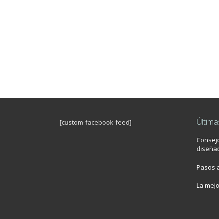
Última
[custom-facebook-feed]
Consej
diseñad
Pasos a
La mej