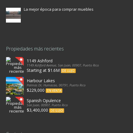
La mejor época para comprar muebles
Propiedades más recientes
1149 Ashford
1149 Ashford Avenue, San Juan, 00907, Puerto Rico
Starting at $1.6M
DE LUJO
Harbour Lakes
Palmas Dr, Humacao, 00791, Puerto Rico
$229,000
EN VENTA
Spanish Opulence
San Juan, 00907, Puerto Rico
$3,400,000
DE LUJO