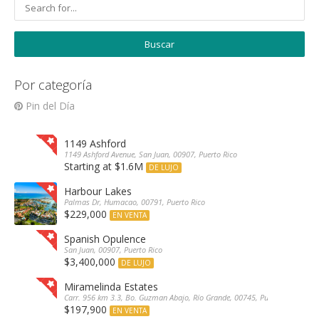
Por categoría
Pin del Día
1149 Ashford
1149 Ashford Avenue, San Juan, 00907, Puerto Rico
Starting at $1.6M
DE LUJO
Harbour Lakes
Palmas Dr, Humacao, 00791, Puerto Rico
$229,000
EN VENTA
Spanish Opulence
San Juan, 00907, Puerto Rico
$3,400,000
DE LUJO
Miramelinda Estates
Carr. 956 km 3.3, Bo. Guzman Abajo, Río Grande, 00745, Puerto Rico
$197,900
EN VENTA