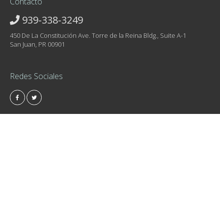
Contacto
939-338-3249
450 De La Constitución Ave. Torre de la Reina Bldg., Suite A-1
San Juan, PR 00901
Redes Sociales
RateCard – Contact Us
Privacy Policy
© 2017 - Tu Nuevo Hogar. Derechos Reservados. <a
href="https://tunuevohogarpr.com/privacy-policy/">Política de
Privacidad</a>.