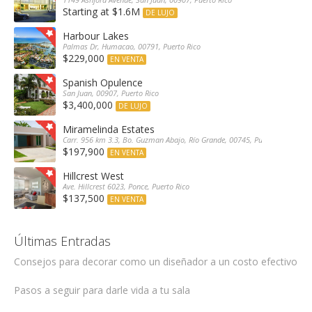
Starting at $1.6M
DE LUJO
Harbour Lakes
Palmas Dr, Humacao, 00791, Puerto Rico
$229,000
EN VENTA
Spanish Opulence
San Juan, 00907, Puerto Rico
$3,400,000
DE LUJO
Miramelinda Estates
Carr. 956 km 3.3, Bo. Guzman Abajo, Río Grande, 00745, Puerto Rico
$197,900
EN VENTA
Hillcrest West
Ave. Hillcrest 6023, Ponce, Puerto Rico
$137,500
EN VENTA
Últimas Entradas
Consejos para decorar como un diseñador a un costo efectivo
Pasos a seguir para darle vida a tu sala