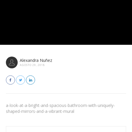
Alexandra Nuñez
AGOSTO 29, 2018
a-look-at-a-bright-and-spacious-bathroom-with-uniquely-
shaped-mirrors-and-a-vibrant-mural