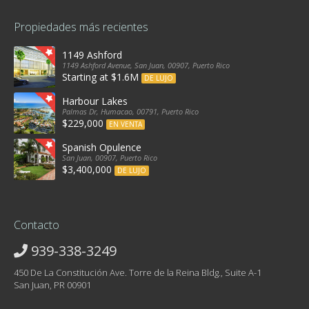
Propiedades más recientes
1149 Ashford
1149 Ashford Avenue, San Juan, 00907, Puerto Rico
Starting at $1.6M
DE LUJO
Harbour Lakes
Palmas Dr, Humacao, 00791, Puerto Rico
$229,000
EN VENTA
Spanish Opulence
San Juan, 00907, Puerto Rico
$3,400,000
DE LUJO
Contacto
939-338-3249
450 De La Constitución Ave. Torre de la Reina Bldg., Suite A-1
San Juan, PR 00901