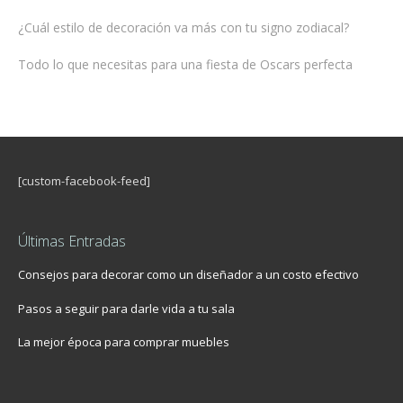
¿Cuál estilo de decoración va más con tu signo zodiacal?
Todo lo que necesitas para una fiesta de Oscars perfecta
[custom-facebook-feed]
Últimas Entradas
Consejos para decorar como un diseñador a un costo efectivo
Pasos a seguir para darle vida a tu sala
La mejor época para comprar muebles