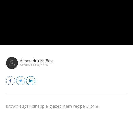
Alexandra Nuñez
DICIEMBRE 9, 2019
brown-sugar-pinepple-glazed-ham-recipe-5-of-8