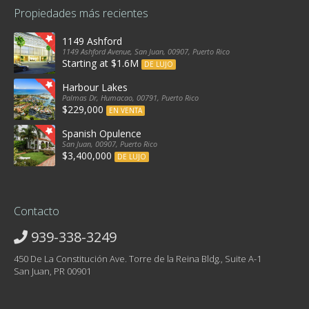
Propiedades más recientes
1149 Ashford
1149 Ashford Avenue, San Juan, 00907, Puerto Rico
Starting at $1.6M
DE LUJO
Harbour Lakes
Palmas Dr, Humacao, 00791, Puerto Rico
$229,000
EN VENTA
Spanish Opulence
San Juan, 00907, Puerto Rico
$3,400,000
DE LUJO
Contacto
939-338-3249
450 De La Constitución Ave. Torre de la Reina Bldg., Suite A-1
San Juan, PR 00901