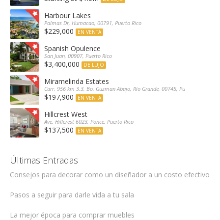
Harbour Lakes
Palmas Dr, Humacao, 00791, Puerto Rico
$229,000
EN VENTA
Spanish Opulence
San Juan, 00907, Puerto Rico
$3,400,000
DE LUJO
Miramelinda Estates
Carr. 956 km 3.3, Bo. Guzman Abajo, Río Grande, 00745, Puerto Rico
$197,900
EN VENTA
Hillcrest West
Ave. Hillcrest 6023, Ponce, Puerto Rico
$137,500
EN VENTA
Últimas Entradas
Consejos para decorar como un diseñador a un costo efectivo
Pasos a seguir para darle vida a tu sala
La mejor época para comprar muebles