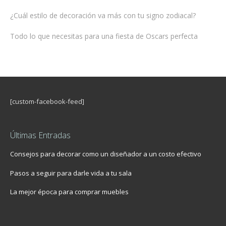
¿Cuál estilo de decoración va más con tu signo zodiacal?
Todo lo que necesitas para una fiesta de Oscars perfecta
[custom-facebook-feed]
Últimas Entradas
Consejos para decorar como un diseñador a un costo efectivo
Pasos a seguir para darle vida a tu sala
La mejor época para comprar muebles