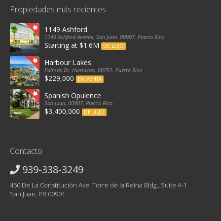
Propiedades más recientes
1149 Ashford
1149 Ashford Avenue, San Juan, 00907, Puerto Rico
Starting at $1.6M
DE LUJO
Harbour Lakes
Palmas Dr, Humacao, 00791, Puerto Rico
$229,000
EN VENTA
Spanish Opulence
San Juan, 00907, Puerto Rico
$3,400,000
DE LUJO
Contacto
939-338-3249
450 De La Constitución Ave. Torre de la Reina Bldg., Suite A-1
San Juan, PR 00901