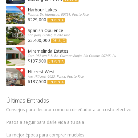
Harbour Lakes
Palmas Dr, Humacao, 00791, Puerto Rico
$229,000
EN VENTA
Spanish Opulence
San Juan, 00907, Puerto Rico
$3,400,000
DE LUJO
Miramelinda Estates
Carr. 956 km 3.3, Bo. Guzman Abajo, Río Grande, 00745, Puerto Rico
$197,900
EN VENTA
Hillcrest West
Ave. Hillcrest 6023, Ponce, Puerto Rico
$137,500
EN VENTA
Últimas Entradas
Consejos para decorar como un diseñador a un costo efectivo
Pasos a seguir para darle vida a tu sala
La mejor época para comprar muebles