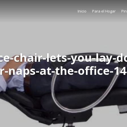
Inicio
Para el Hogar
Pin
ice-chair-lets-you-lay-d
r-naps-at-the-office-1