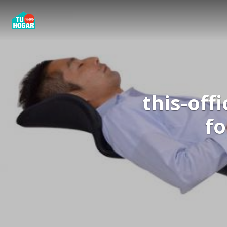
this-off
fo