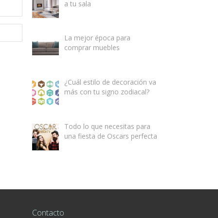
a tu sala
La mejor época para
comprar muebles
¿Cuál estilo de decoración va
más con tu signo zodiacal?
Todo lo que necesitas para
una fiesta de Oscars perfecta
Contacto