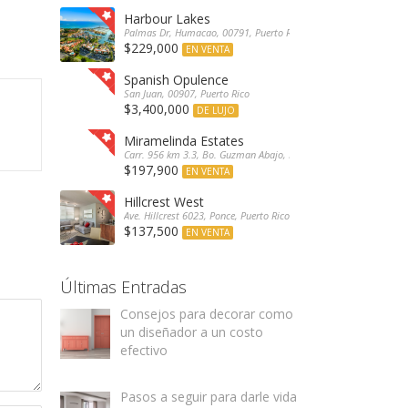
Harbour Lakes
Palmas Dr, Humacao, 00791, Puerto Rico
$229,000
EN VENTA
Spanish Opulence
San Juan, 00907, Puerto Rico
$3,400,000
DE LUJO
Miramelinda Estates
Carr. 956 km 3.3, Bo. Guzman Abajo, Río Grande, 00745, Puerto 
$197,900
EN VENTA
Hillcrest West
Ave. Hillcrest 6023, Ponce, Puerto Rico
$137,500
EN VENTA
Últimas Entradas
Consejos para decorar como
un diseñador a un costo
efectivo
Pasos a seguir para darle vida