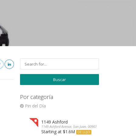
Por categoría
Pin del Día
1149 Ashford
1149 Ashford Avenue, San Juan, 00907, Puerto Rico
Starting at $1.6M
DE LUJO