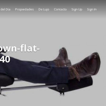
 del Día
Propiedades
De Lujo
Contacto
Sign Up
Sign In
own-flat-
440