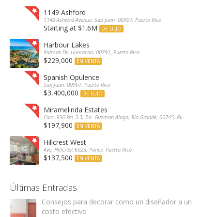
1149 Ashford
1149 Ashford Avenue, San Juan, 00907, Puerto Rico
Starting at $1.6M
DE LUJO
Harbour Lakes
Palmas Dr, Humacao, 00791, Puerto Rico
$229,000
EN VENTA
Spanish Opulence
San Juan, 00907, Puerto Rico
$3,400,000
DE LUJO
Miramelinda Estates
Carr. 956 km 3.3, Bo. Guzman Abajo, Río Grande, 00745, Puerto Rico
$197,900
EN VENTA
Hillcrest West
Ave. Hillcrest 6023, Ponce, Puerto Rico
$137,500
EN VENTA
Últimas Entradas
Consejos para decorar como un diseñador a un
costo efectivo