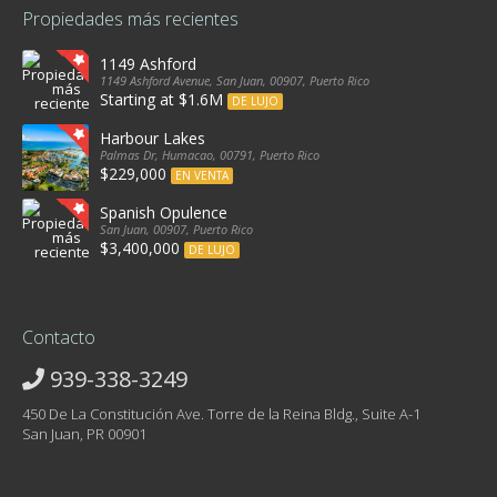
Propiedades más recientes
1149 Ashford
1149 Ashford Avenue, San Juan, 00907, Puerto Rico
Starting at $1.6M
DE LUJO
Harbour Lakes
Palmas Dr, Humacao, 00791, Puerto Rico
$229,000
EN VENTA
Spanish Opulence
San Juan, 00907, Puerto Rico
$3,400,000
DE LUJO
Contacto
939-338-3249
450 De La Constitución Ave. Torre de la Reina Bldg., Suite A-1
San Juan, PR 00901