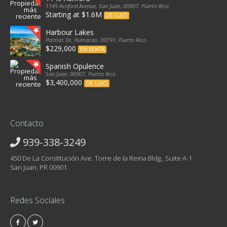
1149 Ashford Avenue, San Juan, 00907, Puerto Rico
Starting at $1.6M
DE LUJO
Harbour Lakes
Palmas Dr, Humacao, 00791, Puerto Rico
$229,000
EN VENTA
Spanish Opulence
San Juan, 00907, Puerto Rico
$3,400,000
DE LUJO
Contacto
939-338-3249
450 De La Constitución Ave. Torre de la Reina Bldg., Suite A-1
San Juan, PR 00901
Redes Sociales