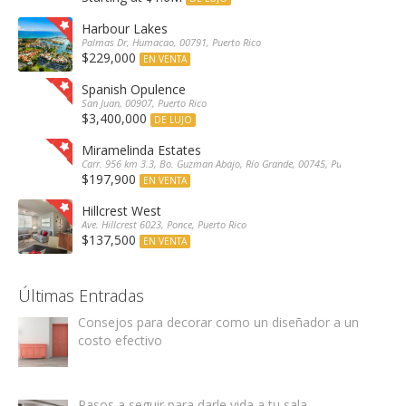
Harbour Lakes
Palmas Dr, Humacao, 00791, Puerto Rico
$229,000
EN VENTA
Spanish Opulence
San Juan, 00907, Puerto Rico
$3,400,000
DE LUJO
Miramelinda Estates
Carr. 956 km 3.3, Bo. Guzman Abajo, Río Grande, 00745, Puerto Rico
$197,900
EN VENTA
Hillcrest West
Ave. Hillcrest 6023, Ponce, Puerto Rico
$137,500
EN VENTA
Últimas Entradas
Consejos para decorar como un diseñador a un
costo efectivo
Pasos a seguir para darle vida a tu sala