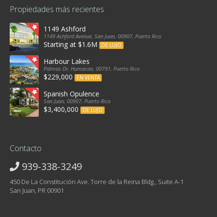
Propiedades más recientes
1149 Ashford
1149 Ashford Avenue, San Juan, 00907, Puerto Rico
Starting at $1.6M
DE LUJO
Harbour Lakes
Palmas Dr, Humacao, 00791, Puerto Rico
$229,000
EN VENTA
Spanish Opulence
San Juan, 00907, Puerto Rico
$3,400,000
DE LUJO
Contacto
939-338-3249
450 De La Constitución Ave. Torre de la Reina Bldg., Suite A-1
San Juan, PR 00901