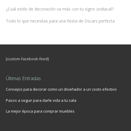
¿Cuál estilo de decoración va más con tu signo zodiacal?
Todo lo que necesitas para una fiesta de Oscars perfecta
[custom-facebook-feed]
Últimas Entradas
Consejos para decorar como un diseñador a un costo efectivo
Pasos a seguir para darle vida a tu sala
La mejor época para comprar muebles