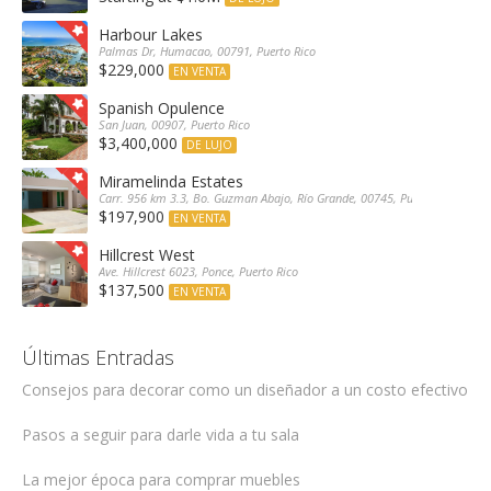
Harbour Lakes
Palmas Dr, Humacao, 00791, Puerto Rico
$229,000
EN VENTA
Spanish Opulence
San Juan, 00907, Puerto Rico
$3,400,000
DE LUJO
Miramelinda Estates
Carr. 956 km 3.3, Bo. Guzman Abajo, Río Grande, 00745, Puerto Rico
$197,900
EN VENTA
Hillcrest West
Ave. Hillcrest 6023, Ponce, Puerto Rico
$137,500
EN VENTA
Últimas Entradas
Consejos para decorar como un diseñador a un costo efectivo
Pasos a seguir para darle vida a tu sala
La mejor época para comprar muebles