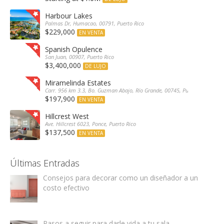
Harbour Lakes
Palmas Dr, Humacao, 00791, Puerto Rico
$229,000
EN VENTA
Spanish Opulence
San Juan, 00907, Puerto Rico
$3,400,000
DE LUJO
Miramelinda Estates
Carr. 956 km 3.3, Bo. Guzman Abajo, Río Grande, 00745, Puerto Rico
$197,900
EN VENTA
Hillcrest West
Ave. Hillcrest 6023, Ponce, Puerto Rico
$137,500
EN VENTA
Últimas Entradas
Consejos para decorar como un diseñador a un
costo efectivo
Pasos a seguir para darle vida a tu sala