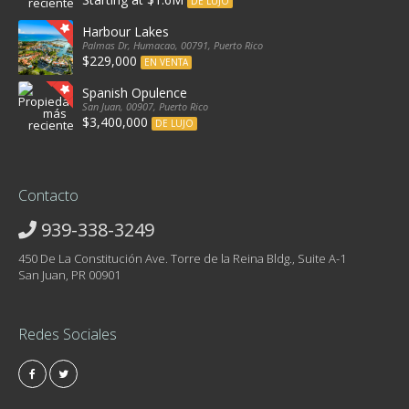
DE LUJO
Harbour Lakes
Palmas Dr, Humacao, 00791, Puerto Rico
$229,000
EN VENTA
Spanish Opulence
San Juan, 00907, Puerto Rico
$3,400,000
DE LUJO
Contacto
939-338-3249
450 De La Constitución Ave. Torre de la Reina Bldg., Suite A-1
San Juan, PR 00901
Redes Sociales