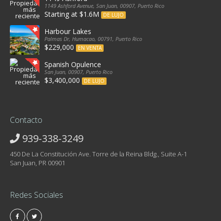
1149 Ashford Avenue, San Juan, 00907, Puerto Rico
Starting at $1.6M
DE LUJO
Harbour Lakes
Palmas Dr, Humacao, 00791, Puerto Rico
$229,000
EN VENTA
Spanish Opulence
San Juan, 00907, Puerto Rico
$3,400,000
DE LUJO
Contacto
939-338-3249
450 De La Constitución Ave. Torre de la Reina Bldg., Suite A-1
San Juan, PR 00901
Redes Sociales