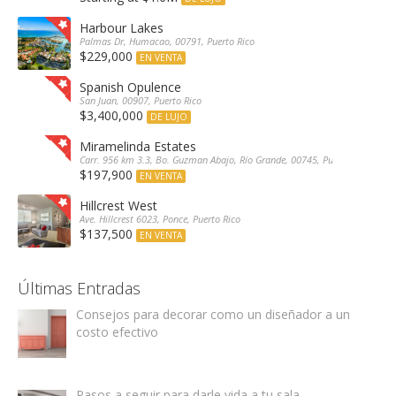
Harbour Lakes
Palmas Dr, Humacao, 00791, Puerto Rico
$229,000
EN VENTA
Spanish Opulence
San Juan, 00907, Puerto Rico
$3,400,000
DE LUJO
Miramelinda Estates
Carr. 956 km 3.3, Bo. Guzman Abajo, Río Grande, 00745, Puerto Rico
$197,900
EN VENTA
Hillcrest West
Ave. Hillcrest 6023, Ponce, Puerto Rico
$137,500
EN VENTA
Últimas Entradas
Consejos para decorar como un diseñador a un
costo efectivo
Pasos a seguir para darle vida a tu sala