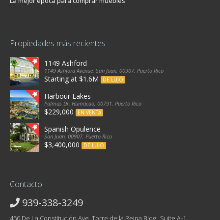
La mejor época para comprar muebles
Propiedades más recientes
1149 Ashford
1149 Ashford Avenue, San Juan, 00907, Puerto Rico
Starting at $1.6M
DE LUJO
Harbour Lakes
Palmas Dr, Humacao, 00791, Puerto Rico
$229,000
EN VENTA
Spanish Opulence
San Juan, 00907, Puerto Rico
$3,400,000
DE LUJO
Contacto
939-338-3249
450 De La Constitución Ave. Torre de la Reina Bldg., Suite A-1