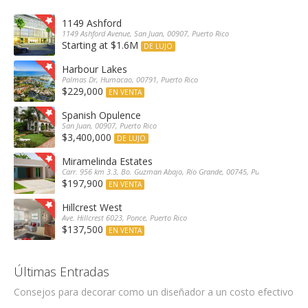
1149 Ashford
1149 Ashford Avenue, San Juan, 00907, Puerto Rico
Starting at $1.6M
DE LUJO
Harbour Lakes
Palmas Dr, Humacao, 00791, Puerto Rico
$229,000
EN VENTA
Spanish Opulence
San Juan, 00907, Puerto Rico
$3,400,000
DE LUJO
Miramelinda Estates
Carr. 956 km 3.3, Bo. Guzman Abajo, Río Grande, 00745, Puerto Rico
$197,900
EN VENTA
Hillcrest West
Ave. Hillcrest 6023, Ponce, Puerto Rico
$137,500
EN VENTA
Últimas Entradas
Consejos para decorar como un diseñador a un costo efectivo