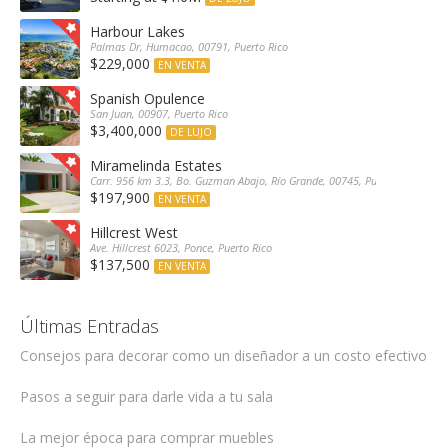
Harbour Lakes
Palmas Dr, Humacao, 00791, Puerto Rico
$229,000
EN VENTA
Spanish Opulence
San Juan, 00907, Puerto Rico
$3,400,000
DE LUJO
Miramelinda Estates
Carr. 956 km 3.3, Bo. Guzman Abajo, Río Grande, 00745, Puerto Rico
$197,900
EN VENTA
Hillcrest West
Ave. Hillcrest 6023, Ponce, Puerto Rico
$137,500
EN VENTA
Últimas Entradas
Consejos para decorar como un diseñador a un costo efectivo
Pasos a seguir para darle vida a tu sala
La mejor época para comprar muebles