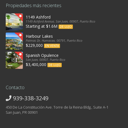
Propiedades más recientes
1149 Ashford
1149 Ashford Avenue, San Juan, 00907, Puerto Rico
Starting at $1.6M
DE LUJO
Harbour Lakes
Palmas Dr, Humacao, 00791, Puerto Rico
$229,000
EN VENTA
Spanish Opulence
San Juan, 00907, Puerto Rico
$3,400,000
DE LUJO
Contacto
939-338-3249
450 De La Constitución Ave. Torre de la Reina Bldg., Suite A-1
San Juan, PR 00901