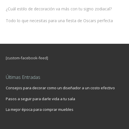
¿Cuál estilo de decoración va más con tu signo zodiacal?
Todo lo que necesitas para una fiesta de Oscars perfecta
[custom-facebook-feed]
Últimas Entradas
Consejos para decorar como un diseñador a un costo efectivo
Pasos a seguir para darle vida a tu sala
La mejor época para comprar muebles