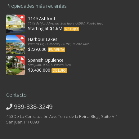
Propiedades más recientes
1149 Ashford
1149 Ashford Avenue, San Juan, 00907, Puerto Rico
Starting at $1.6M
DE LUJO
Harbour Lakes
Palmas Dr, Humacao, 00791, Puerto Rico
$229,000
EN VENTA
Spanish Opulence
San Juan, 00907, Puerto Rico
$3,400,000
DE LUJO
Contacto
939-338-3249
450 De La Constitución Ave. Torre de la Reina Bldg., Suite A-1
San Juan, PR 00901