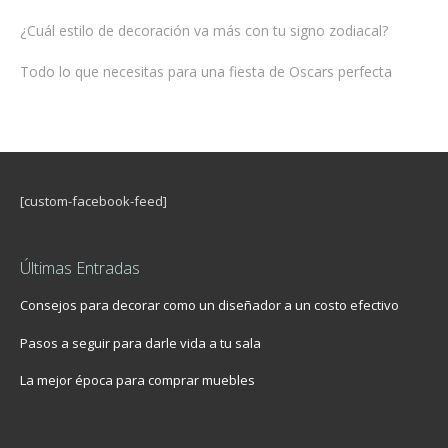
¿Cuál estilo de decoración va más con tu signo zodiacal?
Todo lo que necesitas para una fiesta de Oscars perfecta
[custom-facebook-feed]
Últimas Entradas
Consejos para decorar como un diseñador a un costo efectivo
Pasos a seguir para darle vida a tu sala
La mejor época para comprar muebles