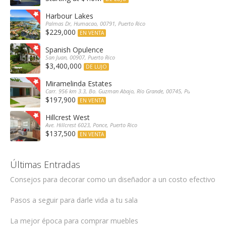
Harbour Lakes
Palmas Dr, Humacao, 00791, Puerto Rico
$229,000
EN VENTA
Spanish Opulence
San Juan, 00907, Puerto Rico
$3,400,000
DE LUJO
Miramelinda Estates
Carr. 956 km 3.3, Bo. Guzman Abajo, Río Grande, 00745, Puerto Rico
$197,900
EN VENTA
Hillcrest West
Ave. Hillcrest 6023, Ponce, Puerto Rico
$137,500
EN VENTA
Últimas Entradas
Consejos para decorar como un diseñador a un costo efectivo
Pasos a seguir para darle vida a tu sala
La mejor época para comprar muebles