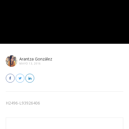
Arantza González
MAYO 13, 2016
H2496-L93926406