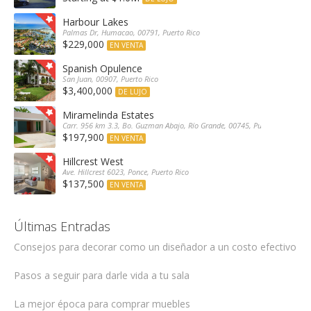
Harbour Lakes
Palmas Dr, Humacao, 00791, Puerto Rico
$229,000
EN VENTA
Spanish Opulence
San Juan, 00907, Puerto Rico
$3,400,000
DE LUJO
Miramelinda Estates
Carr. 956 km 3.3, Bo. Guzman Abajo, Río Grande, 00745, Puerto Rico
$197,900
EN VENTA
Hillcrest West
Ave. Hillcrest 6023, Ponce, Puerto Rico
$137,500
EN VENTA
Últimas Entradas
Consejos para decorar como un diseñador a un costo efectivo
Pasos a seguir para darle vida a tu sala
La mejor época para comprar muebles