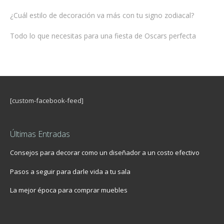
¿Cuál estilo de decoración va más con tu signo zodiacal?
Todo lo que necesitas para una fiesta de Oscars perfecta
[custom-facebook-feed]
Últimas Entradas
Consejos para decorar como un diseñador a un costo efectivo
Pasos a seguir para darle vida a tu sala
La mejor época para comprar muebles