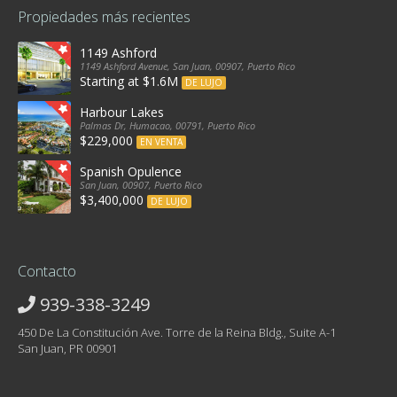
Propiedades más recientes
1149 Ashford
1149 Ashford Avenue, San Juan, 00907, Puerto Rico
Starting at $1.6M
DE LUJO
Harbour Lakes
Palmas Dr, Humacao, 00791, Puerto Rico
$229,000
EN VENTA
Spanish Opulence
San Juan, 00907, Puerto Rico
$3,400,000
DE LUJO
Contacto
939-338-3249
450 De La Constitución Ave. Torre de la Reina Bldg., Suite A-1
San Juan, PR 00901