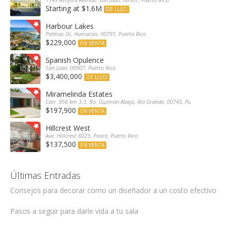
Starting at $1.6M
DE LUJO
Harbour Lakes
Palmas Dr, Humacao, 00791, Puerto Rico
$229,000
EN VENTA
Spanish Opulence
San Juan, 00907, Puerto Rico
$3,400,000
DE LUJO
Miramelinda Estates
Carr. 956 km 3.3, Bo. Guzman Abajo, Río Grande, 00745, Puerto Rico
$197,900
EN VENTA
Hillcrest West
Ave. Hillcrest 6023, Ponce, Puerto Rico
$137,500
EN VENTA
Últimas Entradas
Consejos para decorar como un diseñador a un costo efectivo
Pasos a seguir para darle vida a tu sala