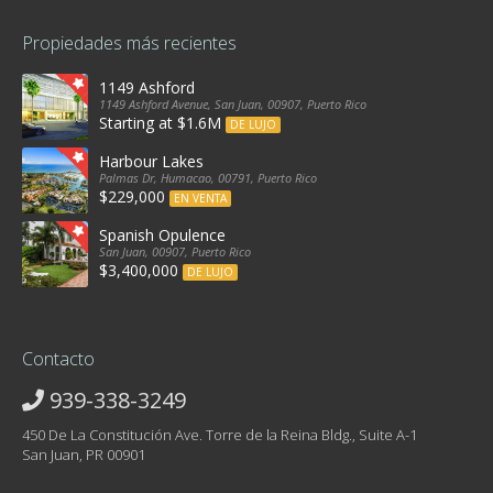
Propiedades más recientes
1149 Ashford
1149 Ashford Avenue, San Juan, 00907, Puerto Rico
Starting at $1.6M
DE LUJO
Harbour Lakes
Palmas Dr, Humacao, 00791, Puerto Rico
$229,000
EN VENTA
Spanish Opulence
San Juan, 00907, Puerto Rico
$3,400,000
DE LUJO
Contacto
939-338-3249
450 De La Constitución Ave. Torre de la Reina Bldg., Suite A-1
San Juan, PR 00901