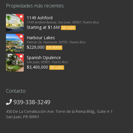
Propiedades más recientes
1149 Ashford
1149 Ashford Avenue, San Juan, 00907, Puerto Rico
Starting at $1.6M
DE LUJO
Harbour Lakes
Palmas Dr, Humacao, 00791, Puerto Rico
$229,000
EN VENTA
Spanish Opulence
San Juan, 00907, Puerto Rico
$3,400,000
DE LUJO
Contacto
939-338-3249
450 De La Constitución Ave. Torre de la Reina Bldg., Suite A-1
San Juan, PR 00901