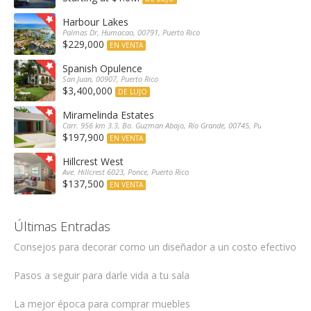
Harbour Lakes
Palmas Dr, Humacao, 00791, Puerto Rico
$229,000
EN VENTA
Spanish Opulence
San Juan, 00907, Puerto Rico
$3,400,000
DE LUJO
Miramelinda Estates
Carr. 956 km 3.3, Bo. Guzman Abajo, Río Grande, 00745, Puerto Rico
$197,900
EN VENTA
Hillcrest West
Ave. Hillcrest 6023, Ponce, Puerto Rico
$137,500
EN VENTA
Últimas Entradas
Consejos para decorar como un diseñador a un costo efectivo
Pasos a seguir para darle vida a tu sala
La mejor época para comprar muebles