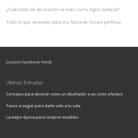
¿Cuál estilo de decoración va más con tu signo zodiacal?
Todo lo que necesitas para una fiesta de Oscars perfecta
[custom-facebook-feed]
Últimas Entradas
Consejos para decorar como un diseñador a un costo efectivo
Pasos a seguir para darle vida a tu sala
La mejor época para comprar muebles