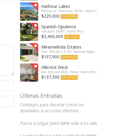
Harbour Lakes
Palmas Dr, Humacao, 00791, Puerto Rico
$229,000
EN VENTA
Spanish Opulence
San Juan, 00907, Puerto Rico
$3,400,000
DE LUJO
Miramelinda Estates
Carr. 956 km 3.3, Bo. Guzman Abajo, Río Grande, 00745, Puerto 
$197,900
EN VENTA
Hillcrest West
Ave. Hillcrest 6023, Ponce, Puerto Rico
$137,500
EN VENTA
Últimas Entradas
Consejos para decorar como un
diseñador a un costo efectivo
Pasos a seguir para darle vida a tu sala
La mejor época para comprar muebles