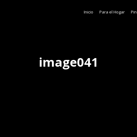
Inicio
Para el Hogar
Pin
image041