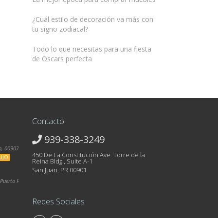
¿Cuál estilo de decoración va más con
tu signo zodiacal?
Todo lo que necesitas para una fiesta
de Oscars perfecta
Contacto
939-338-3249
, 00907, Puerto Rico
450 De La Constitución Ave. Torre de la
UJO
Reina Bldg., Suite A-1
San Juan, PR 00901
Puerto Rico
Redes Sociales