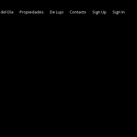
 del Día
Propiedades
De Lujo
Contacto
Sign Up
Sign In