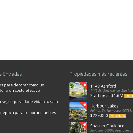
s Entradas
Propiedades más recientes
os para decorar como un
1149 Ashford
or a un costo efectivo
1149 Ashford Avenue, San Juan
Starting at $1.6M
DE L
 seguir para darle vida a tu sala
Harbour Lakes
Palmas Dr, Humacao, 00791, 
or época para comprar muebles
$229,000
EN VENTA
Spanish Opulence
San Juan, 00907, Puerto Rico