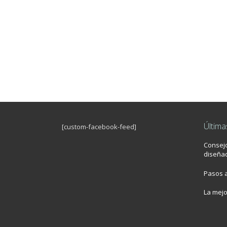
Última
[custom-facebook-feed]
Consej
diseñad
Pasos a
La mej