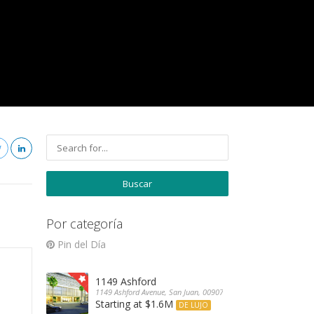
Por categoría
Pin del Día
1149 Ashford
1149 Ashford Avenue, San Juan, 00907, Puerto Rico
Starting at $1.6M
DE LUJO