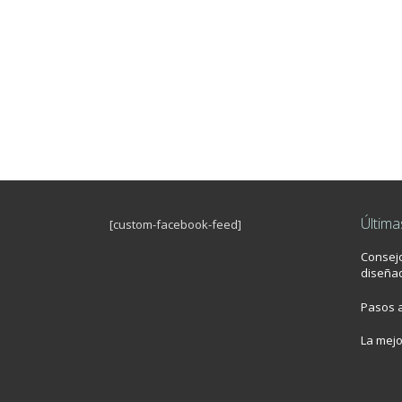
Última
[custom-facebook-feed]
Consej
diseñad
Pasos a
La mej