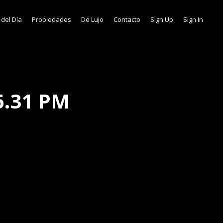
 del Día
Propiedades
De Lujo
Contacto
Sign Up
Sign In
6.31 PM