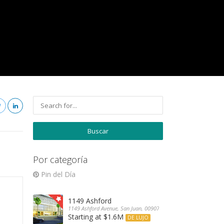
Por categoría
Pin del Día
1149 Ashford
1149 Ashford Avenue, San Juan, 00907, Puerto Rico
Starting at $1.6M
DE LUJO