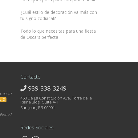
¿Cuál estilo de decoración va más con
tu signo zodiacal?
Todo lo que necesitas para una fiesta
de Oscars perfecta
Contacto
939-338-3249
, 00907, Puerto Rico
450 De La Constitución Ave. Torre de la
UJO
Reina Bldg., Suite A-1
San Juan, PR 00901
Puerto Rico
Redes Sociales