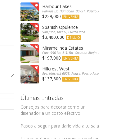
Harbour Lakes
Palmas Dr, Humacao, 00791, Puerto Rico
$229,000
EN VENTA
Spanish Opulence
San Juan, 00907, Puerto Rico
$3,400,000
DE LUJO
Miramelinda Estates
Carr. 956 km 3.3, Bo. Guzman Abajo, Río Grande, 00745, Puerto 
$197,900
EN VENTA
Hillcrest West
Ave. Hillcrest 6023, Ponce, Puerto Rico
$137,500
EN VENTA
Últimas Entradas
Consejos para decorar como un
diseñador a un costo efectivo
Pasos a seguir para darle vida a tu sala
La mejor época para comprar muebles