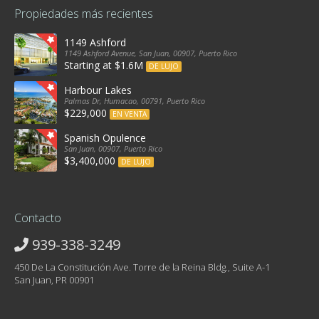
Propiedades más recientes
1149 Ashford
1149 Ashford Avenue, San Juan, 00907, Puerto Rico
Starting at $1.6M
DE LUJO
Harbour Lakes
Palmas Dr, Humacao, 00791, Puerto Rico
$229,000
EN VENTA
Spanish Opulence
San Juan, 00907, Puerto Rico
$3,400,000
DE LUJO
Contacto
939-338-3249
450 De La Constitución Ave. Torre de la Reina Bldg., Suite A-1
San Juan, PR 00901