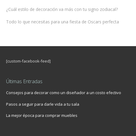
¿Cuál estilo de decoración va más con tu signo zodiacal?
Todo lo que necesitas para una fiesta de Oscars perfecta
[custom-facebook-feed]
Últimas Entradas
Consejos para decorar como un diseñador a un costo efectivo
Pasos a seguir para darle vida a tu sala
La mejor época para comprar muebles